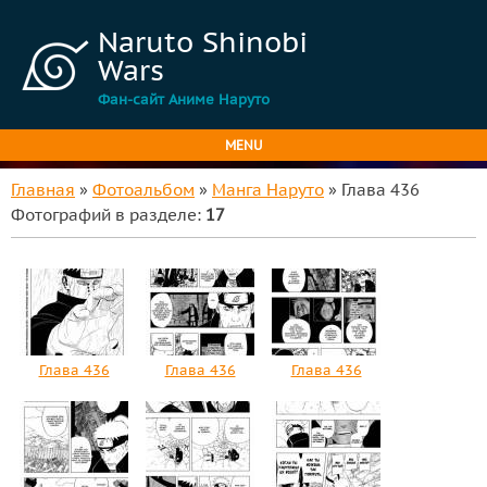
Naruto Shinobi
Wars
Фан-сайт Аниме Наруто
MENU
Главная
»
Фотоальбом
»
Манга Наруто
» Глава 436
Фотографий в разделе
:
17
Глава 436
Глава 436
Глава 436