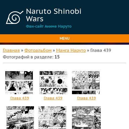
Naruto Shinobi
Wars
Фан-сайт Аниме Наруто
MENU
Главная
»
Фотоальбом
»
Манга Наруто
» Глава 439
Фотографий в разделе
:
15
Глава 439
Глава 439
Глава 439