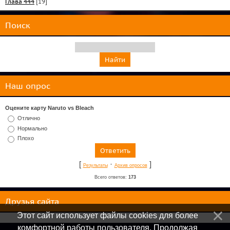
Глава 444
[19]
Поиск
Наш опрос
Оцените карту Naruto vs Bleach
Отлично
Нормально
Плохо
[
·
]
Результаты
Архив опросов
Всего ответов:
173
Друзья сайта
Этот сайт использует файлы cookies для более
комфортной работы пользователя. Продолжая