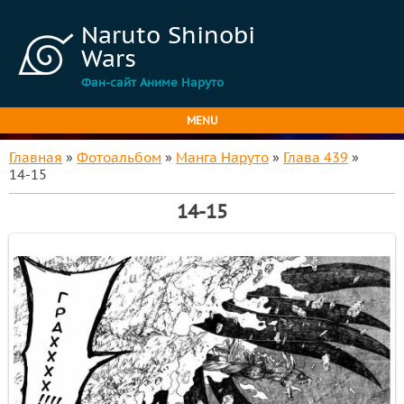
Naruto Shinobi
Wars
Фан-сайт Аниме Наруто
MENU
Главная
»
Фотоальбом
»
Манга Наруто
»
Глава 439
»
14-15
14-15