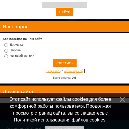
Наш опрос
Кто посетил на наш сайт
Девушка
Парень
Не такой как все
[
·
]
Результаты
Архив опросов
Всего ответов:
208
Друзья сайта
Этот сайт использует файлы cookies для более
комфортной работы пользователя. Продолжая
просмотр страниц сайта, вы соглашаетесь с
Политикой использования файлов cookies
.
Copyright Kil-Dim © 2008-2026
Хостинг от
uCoz