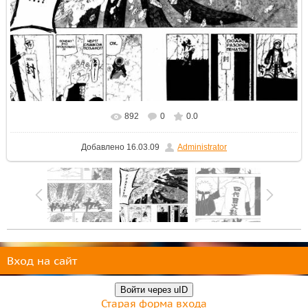
892
0
0.0
В реальном размере
1007x750
/ 504.5Kb
Добавлено
16.03.09
Administrator
Вход на сайт
Войти через uID
Старая форма входа