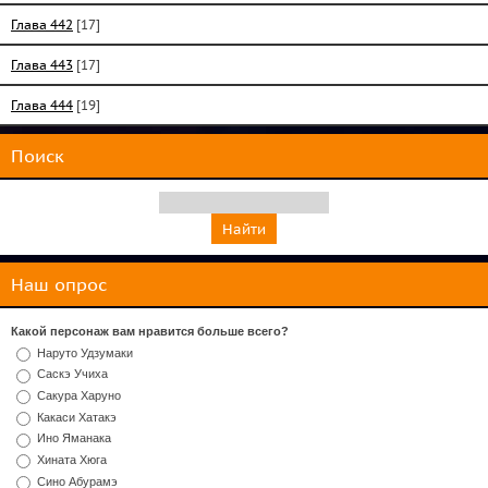
Глава 442
[17]
Глава 443
[17]
Глава 444
[19]
Поиск
Наш опрос
Какой персонаж вам нравится больше всего?
Наруто Удзумаки
Саскэ Учиха
Сакура Харуно
Какаси Хатакэ
Ино Яманака
Хината Хюга
Сино Абурамэ