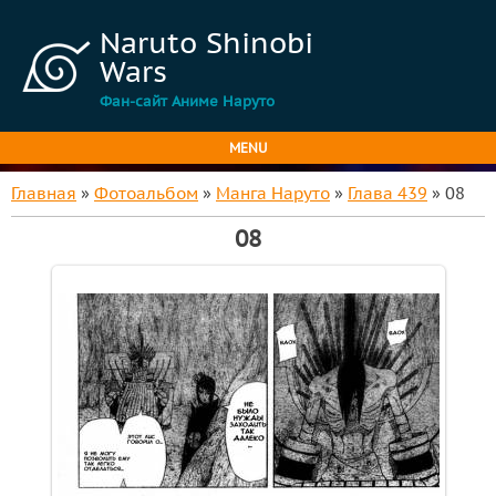
Naruto Shinobi
Wars
Фан-сайт Аниме Наруто
MENU
Главная
»
Фотоальбом
»
Манга Наруто
»
Глава 439
» 08
08