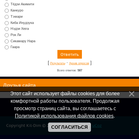
Тёдзи Акимити
Канкуро
Тэмари
Киба Инудзука
Нэдзи Хюга
Рок Ли
Сикамару Нара
Гаара
[
·
]
Результаты
Архив опросов
Всего ответов:
587
Друзья сайта
Этот сайт использует файлы cookies для более
комфортной работы пользователя. Продолжая
просмотр страниц сайта, вы соглашаетесь с
Политикой использования файлов cookies
.
Copyright Kil-Dim © 2008-2026
Хостинг от
uCoz
СОГЛАСИТЬСЯ
Онлайн всего:
1