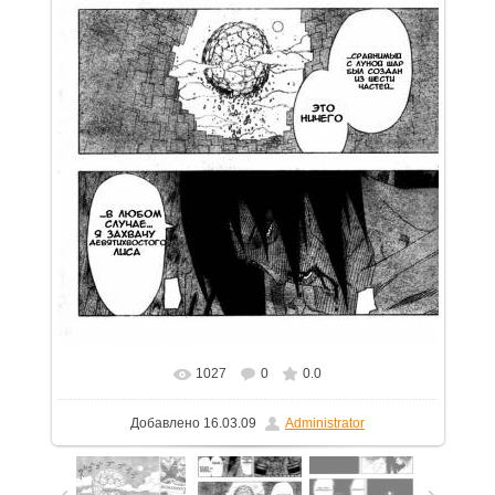
1027
0
0.0
В реальном размере
750x1086
/ 422.4Kb
Добавлено
16.03.09
Administrator