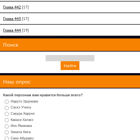
Глава 442
[17]
Глава 443
[17]
Глава 444
[19]
Поиск
Наш опрос
Какой персонаж вам нравится больше всего?
Наруто Удзумаки
Саскэ Учиха
Сакура Харуно
Какаси Хатакэ
Ино Яманака
Хината Хюга
Сино Абурамэ