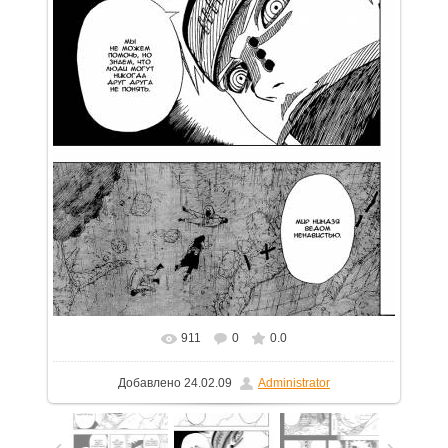
911
0
0.0
В реальном размере
754x1100
/ 159.7Kb
Добавлено
24.02.09
Administrator