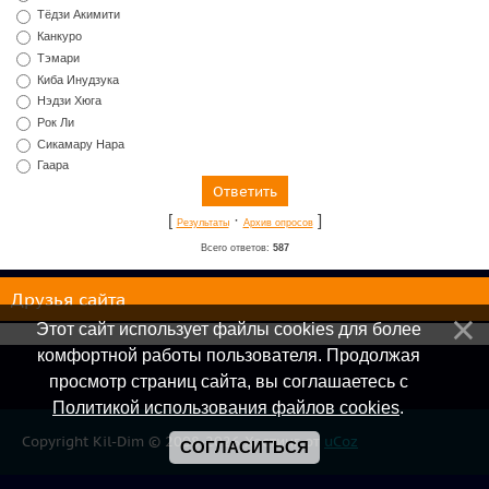
Тёдзи Акимити
Канкуро
Тэмари
Киба Инудзука
Нэдзи Хюга
Рок Ли
Сикамару Нара
Гаара
[
·
]
Результаты
Архив опросов
Всего ответов:
587
Друзья сайта
Этот сайт использует файлы cookies для более
комфортной работы пользователя. Продолжая
просмотр страниц сайта, вы соглашаетесь с
Политикой использования файлов cookies
.
Copyright Kil-Dim © 2008-2026
Хостинг от
uCoz
СОГЛАСИТЬСЯ
Онлайн всего:
1