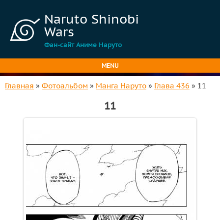
Naruto Shinobi
Wars
Фан-сайт Аниме Наруто
MENU
Главная
»
Фотоальбом
»
Манга Наруто
»
Глава 436
» 11
11