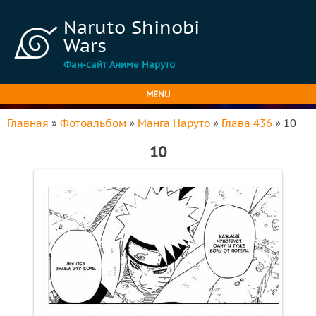
Naruto Shinobi
Wars
Фан-сайт Аниме Наруто
MENU
Главная
»
Фотоальбом
»
Манга Наруто
»
Глава 436
» 10
10