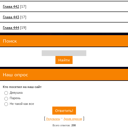
Глава 442
[17]
Глава 443
[17]
Глава 444
[19]
Поиск
Наш опрос
Кто посетил на наш сайт
Девушка
Парень
Не такой как все
[
·
]
Результаты
Архив опросов
Всего ответов:
208