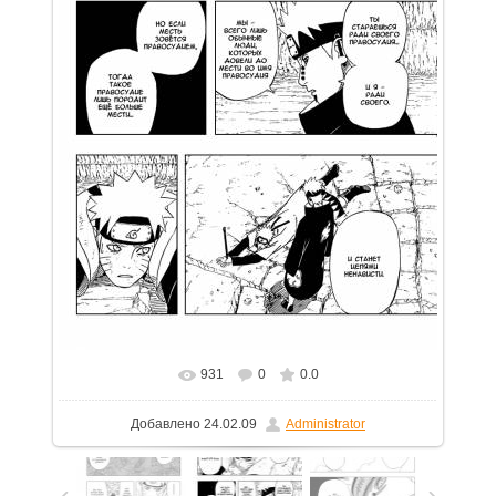
931
0
0.0
В реальном размере
754x1100
/ 96.9Kb
Добавлено
24.02.09
Administrator