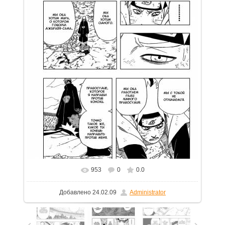
953
0
0.0
В реальном размере
754x1100
/ 161.0Kb
Добавлено
24.02.09
Administrator