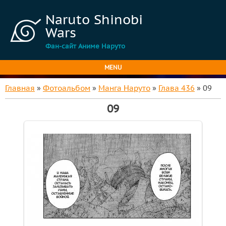
Naruto Shinobi
Wars
Фан-сайт Аниме Наруто
MENU
Главная
»
Фотоальбом
»
Манга Наруто
»
Глава 436
» 09
09