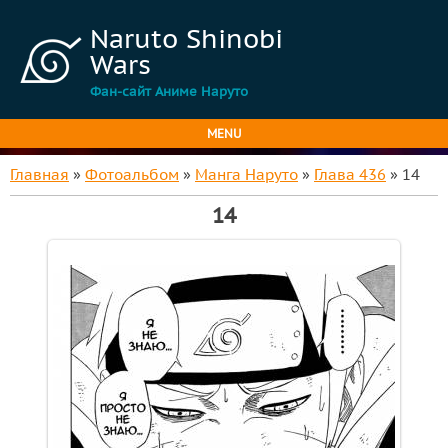
Naruto Shinobi
Wars
Фан-сайт Аниме Наруто
MENU
Главная
»
Фотоальбом
»
Манга Наруто
»
Глава 436
» 14
14