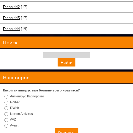
Глава 442
[17]
Глава 443
[17]
Глава 444
[19]
Поиск
Наш опрос
Какой антивирус вам больше всего нравится?
Антивирус Касперскго
Nod32
DWeb
Norton Antivirus
AVZ
Avast