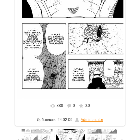
888
0
0.0
В реальном размере
754x1100
/ 106.3Kb
Добавлено
24.02.09
Administrator