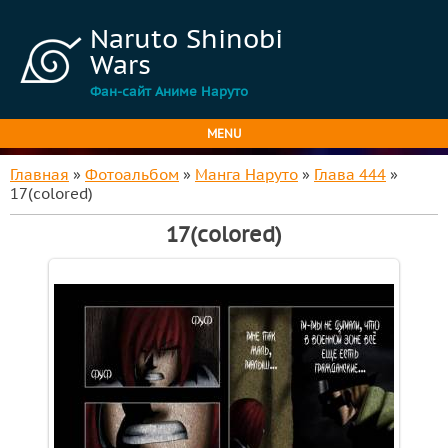
Naruto Shinobi
Wars
Фан-сайт Аниме Наруто
MENU
Главная
»
Фотоальбом
»
Манга Наруто
»
Глава 444
»
17(colored)
17(colored)