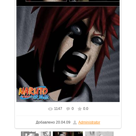
1147
0
0.0
В реальном размере
714x1050
/ 236.8Kb
Добавлено
20.04.09
Administrator