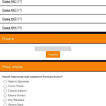
Глава 441
[17]
Глава 442
[17]
Глава 443
[17]
Глава 444
[19]
Поиск
Наш опрос
Какой персонаж вам нравится больше всего?
Наруто Удзумаки
Саскэ Учиха
Сакура Харуно
Какаси Хатакэ
Ино Яманака
Хината Хюга