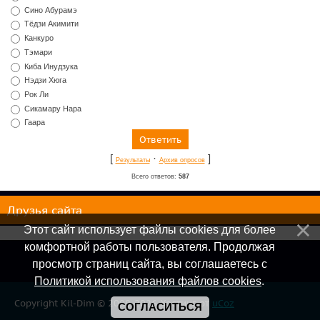
Сино Абурамэ
Тёдзи Акимити
Канкуро
Тэмари
Киба Инудзука
Нэдзи Хюга
Рок Ли
Сикамару Нара
Гаара
[
·
]
Результаты
Архив опросов
Всего ответов:
587
Друзья сайта
Этот сайт использует файлы cookies для более
комфортной работы пользователя. Продолжая
просмотр страниц сайта, вы соглашаетесь с
Политикой использования файлов cookies
.
Copyright Kil-Dim © 2008-2026
Хостинг от
uCoz
СОГЛАСИТЬСЯ