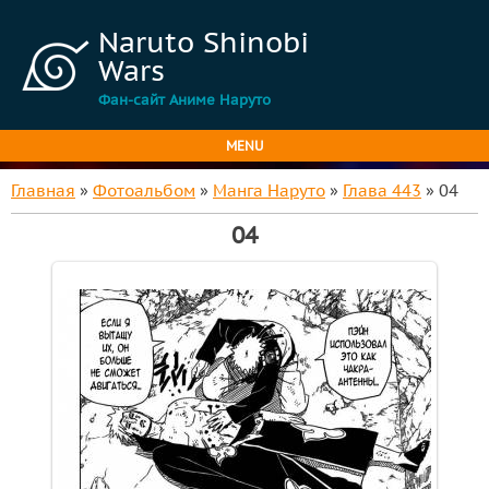
Naruto Shinobi
Wars
Фан-сайт Аниме Наруто
MENU
Главная
»
Фотоальбом
»
Манга Наруто
»
Глава 443
» 04
04