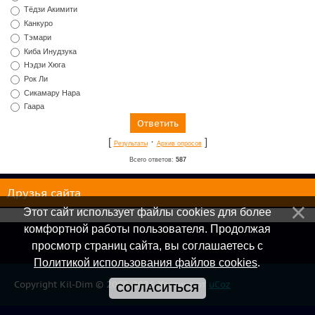
Тёдзи Акимити
Канкуро
Тэмари
Киба Инудзука
Нэдзи Хюга
Рок Ли
Сикамару Нара
Гаара
[
·
]
Результаты
Архив опросов
Всего ответов:
587
Друзья сайта
Этот сайт использует файлы cookies для более
комфортной работы пользователя. Продолжая
просмотр страниц сайта, вы соглашаетесь с
Политикой использования файлов cookies
.
Copyright Kil-Dim © 2008-2026
Хостинг от
uCoz
СОГЛАСИТЬСЯ
Онлайн всего:
1