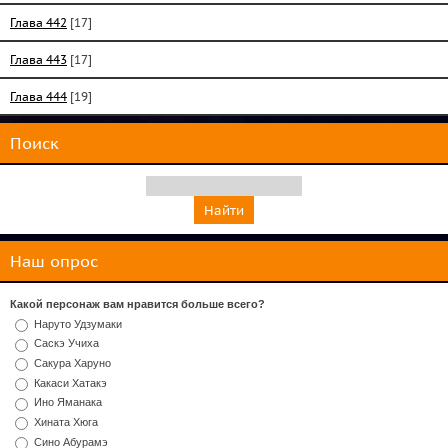
Глава 442
[17]
Глава 443
[17]
Глава 444
[19]
Поиск
Наш опрос
Какой персонаж вам нравится больше всего?
Наруто Удзумаки
Саскэ Учиха
Сакура Харуно
Какаси Хатакэ
Ино Яманака
Хината Хюга
Сино Абурамэ