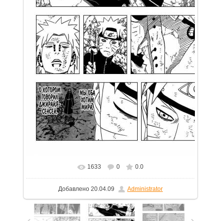
1633
0
0.0
В реальном размере
754x1100
/ 206.3Kb
Добавлено
20.04.09
Administrator