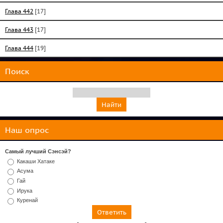
Глава 442
[17]
Глава 443
[17]
Глава 444
[19]
Поиск
Наш опрос
Самый лучший Сэнсэй?
Какаши Хатаке
Асума
Гай
Ирука
Куренай