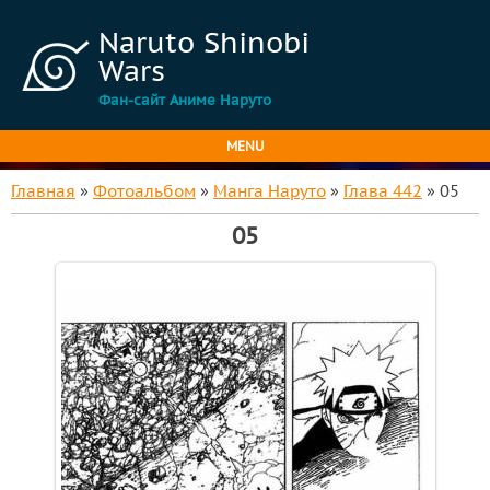
Naruto Shinobi
Wars
Фан-сайт Аниме Наруто
MENU
Главная
»
Фотоальбом
»
Манга Наруто
»
Глава 442
» 05
05