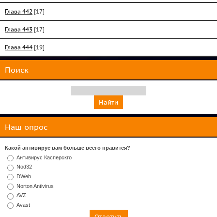
Глава 442
[17]
Глава 443
[17]
Глава 444
[19]
Поиск
Наш опрос
Какой антивирус вам больше всего нравится?
Антивирус Касперскго
Nod32
DWeb
Norton Antivirus
AVZ
Avast