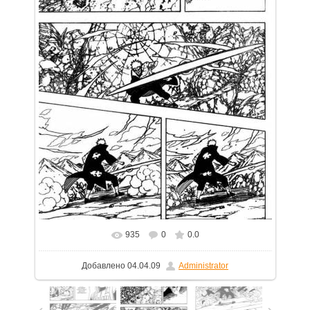
935
0
0.0
В реальном размере
750x1111
/ 130.0Kb
Добавлено
04.04.09
Administrator