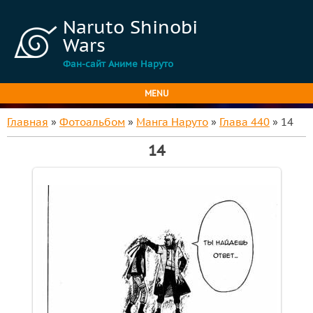
Naruto Shinobi
Wars
Фан-сайт Аниме Наруто
MENU
Главная
»
Фотоальбом
»
Манга Наруто
»
Глава 440
» 14
14