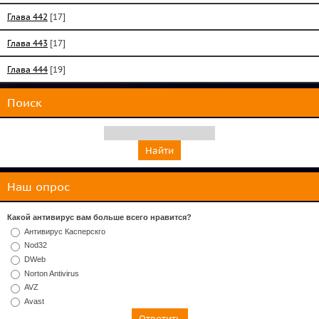
Глава 442
[17]
Глава 443
[17]
Глава 444
[19]
Поиск
Наш опрос
Какой антивирус вам больше всего нравится?
Антивирус Касперскго
Nod32
DWeb
Norton Antivirus
AVZ
Avast