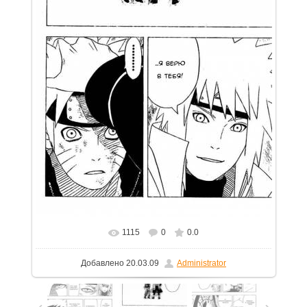
1115
0
0.0
В реальном размере
750x1085
/ 138.2Kb
Добавлено
20.03.09
Administrator