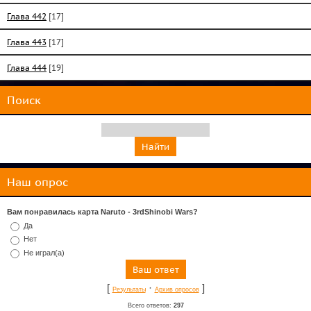
Глава 442
[17]
Глава 443
[17]
Глава 444
[19]
Поиск
Наш опрос
Вам понравилась карта Naruto - 3rdShinobi Wars?
Да
Нет
Не играл(а)
[
·
]
Результаты
Архив опросов
Всего ответов:
297