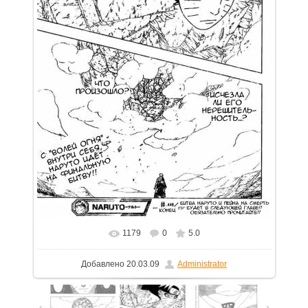
1179
0
5.0
В реальном размере
750x1099
/ 275.0Kb
Добавлено
20.03.09
Administrator