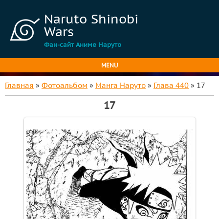
Naruto Shinobi
Wars
Фан-сайт Аниме Наруто
MENU
Главная
»
Фотоальбом
»
Манга Наруто
»
Глава 440
» 17
17