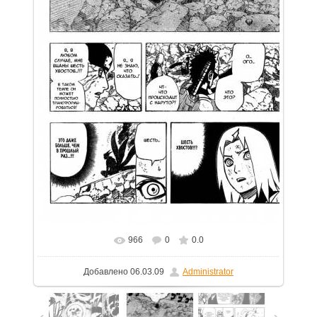
966
0
0.0
В реальном размере
788x1150
/ 214.5Kb
Добавлено
06.03.09
Administrator