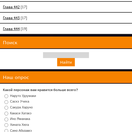
Глава 442
[17]
Глава 443
[17]
Глава 444
[19]
Поиск
Наш опрос
Какой персонаж вам нравится больше всего?
Наруто Удзумаки
Саскэ Учиха
Сакура Харуно
Какаси Хатакэ
Ино Яманака
Хината Хюга
Сино Абурамэ