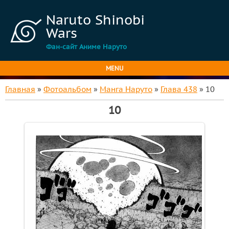
Naruto Shinobi
Wars
Фан-сайт Аниме Наруто
MENU
Главная
»
Фотоальбом
»
Манга Наруто
»
Глава 438
» 10
10