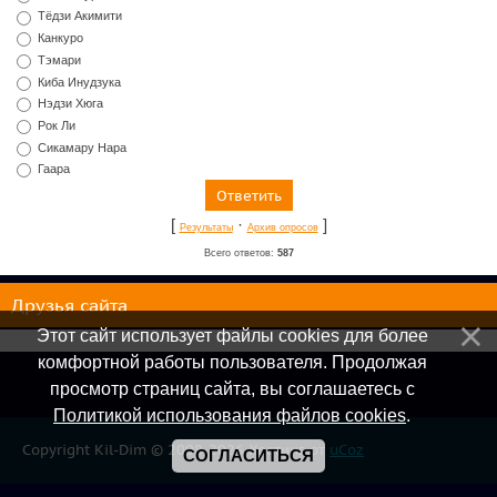
Тёдзи Акимити
Канкуро
Тэмари
Киба Инудзука
Нэдзи Хюга
Рок Ли
Сикамару Нара
Гаара
[
·
]
Результаты
Архив опросов
Всего ответов:
587
Друзья сайта
Этот сайт использует файлы cookies для более
комфортной работы пользователя. Продолжая
просмотр страниц сайта, вы соглашаетесь с
Политикой использования файлов cookies
.
Copyright Kil-Dim © 2008-2026
Хостинг от
uCoz
СОГЛАСИТЬСЯ
Онлайн всего:
1