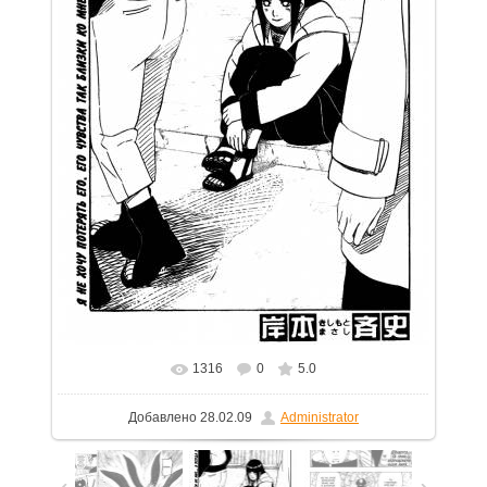
1316
0
5.0
В реальном размере
788x1150
/ 178.5Kb
Добавлено
28.02.09
Administrator