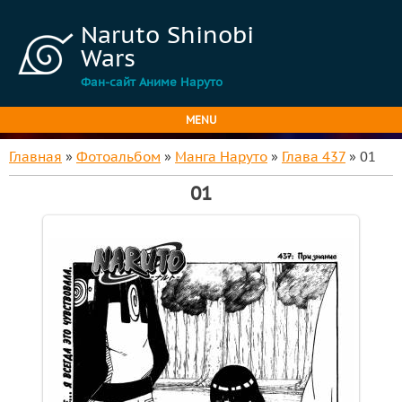
Naruto Shinobi
Wars
Фан-сайт Аниме Наруто
MENU
Главная
»
Фотоальбом
»
Манга Наруто
»
Глава 437
» 01
01