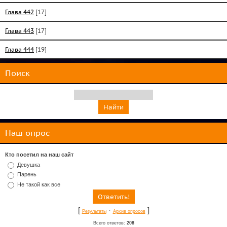
Глава 442
[17]
Глава 443
[17]
Глава 444
[19]
Поиск
Наш опрос
Кто посетил на наш сайт
Девушка
Парень
Не такой как все
[
·
]
Результаты
Архив опросов
Всего ответов:
208