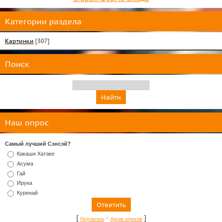
Категории раздела
Картинки
[307]
Поиск
Наш опрос
Самый лучший Сэнсэй?
Какаши Хатаке
Асума
Гай
Ирука
Куренай
[
·
]
Результаты
Архив опросов