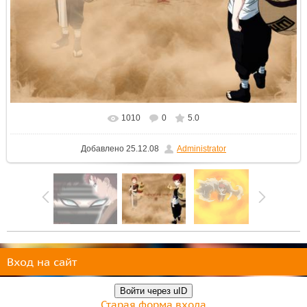
1010
0
5.0
В реальном размере
1024x768
/ 244.1Kb
Добавлено
25.12.08
Administrator
Вход на сайт
Войти через uID
Старая форма входа