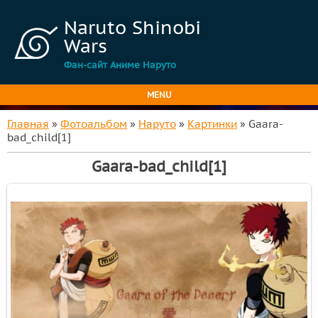
Naruto Shinobi
Wars
Фан-сайт Аниме Наруто
MENU
Главная
»
Фотоальбом
»
Наруто
»
Картинки
» Gaara-
bad_child[1]
Gaara-bad_child[1]