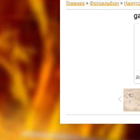
Главная
»
Фотоальбом
»
Нарут
g
Д