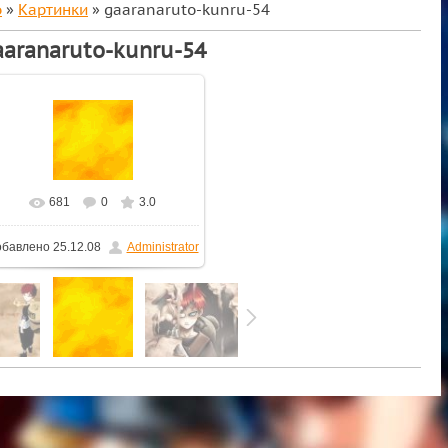
о
»
Картинки
» gaaranaruto-kunru-54
aaranaruto-kunru-54
681
0
3.0
обавлено
25.12.08
Administrator