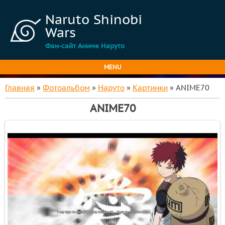
Naruto Shinobi
Wars
Фан-сайт Аниме Наруто
MENU
Главная
»
Фотоальбом
»
Наруто
»
Картинки
» ANIME70
ANIME70