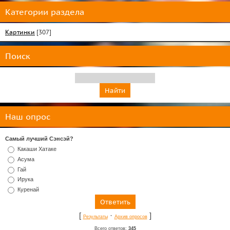
Категории раздела
Картинки
[307]
Поиск
Наш опрос
Самый лучший Сэнсэй?
Какаши Хатаке
Асума
Гай
Ирука
Куренай
[
·
]
Результаты
Архив опросов
Всего ответов:
345