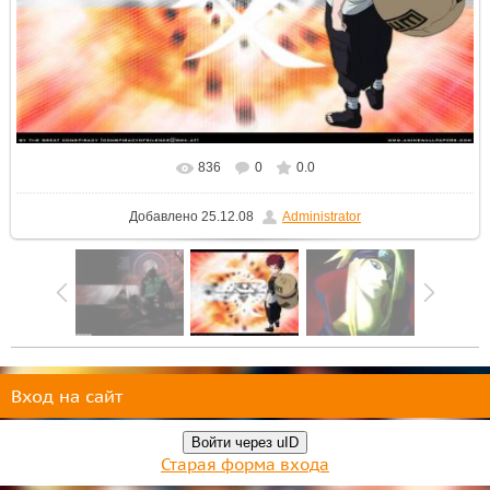
836
0
0.0
В реальном размере
1024x768
/ 162.0Kb
Добавлено
25.12.08
Administrator
Вход на сайт
Войти через uID
Старая форма входа