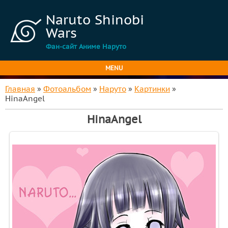
Naruto Shinobi
Wars
Фан-сайт Аниме Наруто
MENU
Главная
»
Фотоальбом
»
Наруто
»
Картинки
»
HinaAngel
HinaAngel