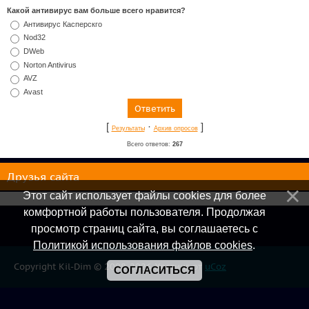
Какой антивирус вам больше всего нравится?
Антивирус Касперскго
Nod32
DWeb
Norton Antivirus
AVZ
Avast
[
·
]
Результаты
Архив опросов
Всего ответов:
267
Друзья сайта
Этот сайт использует файлы cookies для более
комфортной работы пользователя. Продолжая
просмотр страниц сайта, вы соглашаетесь с
Политикой использования файлов cookies
.
Copyright Kil-Dim © 2008-2026
Хостинг от
uCoz
СОГЛАСИТЬСЯ
Онлайн всего:
1
Гостей:
1
Пользователей:
0