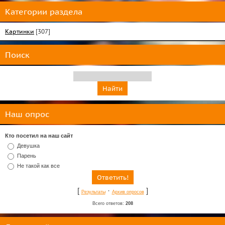
Категории раздела
Картинки
[307]
Поиск
Наш опрос
Кто посетил на наш сайт
Девушка
Парень
Не такой как все
[
·
]
Результаты
Архив опросов
Всего ответов:
208