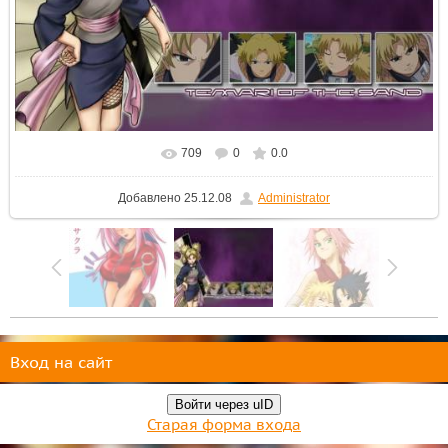
709
0
0.0
Добавлено
25.12.08
Administrator
Вход на сайт
Войти через uID
Старая форма входа