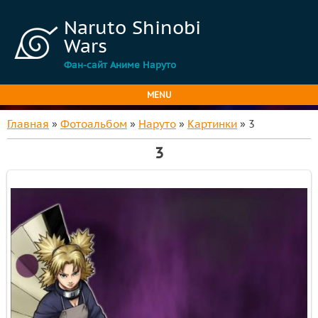
Naruto Shinobi
Wars
Фан-сайт Аниме Наруто
MENU
Главная
»
Фотоальбом
»
Наруто
»
Картинки
» 3
3