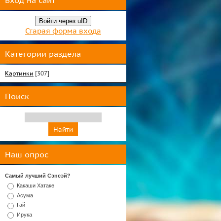
Вход на сайт
Войти через uID
Старая форма входа
Категории раздела
Картинки
[307]
Поиск
Наш опрос
Самый лучший Сэнсэй?
Какаши Хатаке
Асума
Гай
Ирука