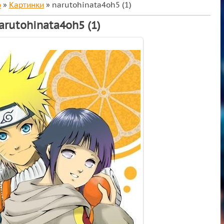
о
»
Картинки
» narutohinata4oh5 (1)
arutohinata4oh5 (1)