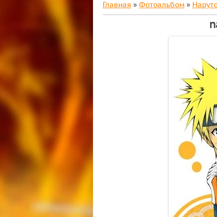
Главная
»
Фотоальбом
»
Нарут
n