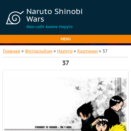
Naruto Shinobi
Wars
Фан-сайт Аниме Наруто
MENU
Главная
»
Фотоальбом
»
Наруто
»
Картинки
» 37
37