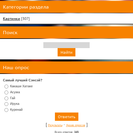
Категории раздела
Картинки
[307]
Поиск
Наш опрос
Самый лучший Сэнсэй?
Какаши Хатаке
Асума
Гай
Ирука
Куренай
[
·
]
Результаты
Архив опросов
Всего ответов:
345