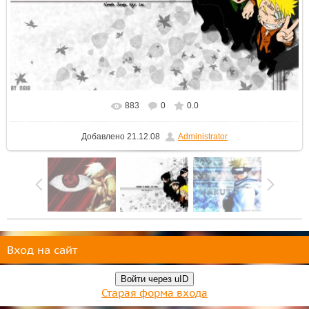
883
0
0.0
В реальном размере
1024x768
/ 356.8Kb
Добавлено
21.12.08
Administrator
Вход на сайт
Войти через uID
Старая форма входа