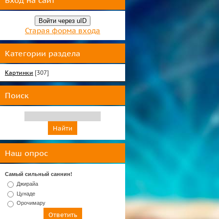
Вход на сайт
Войти через uID
Старая форма входа
Категории раздела
Картинки
[307]
Поиск
Наш опрос
Самый сильный саннин!
Джирайа
Цунаде
Орочимару