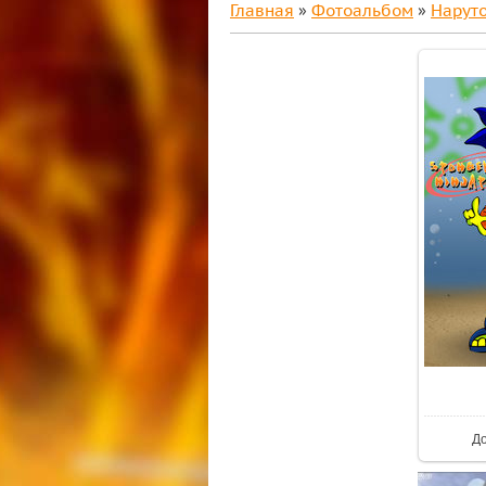
Главная
»
Фотоальбом
»
Нарут
Д