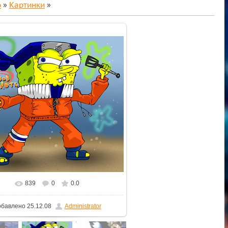
о
»
Картинки
»
839
0
0.0
обавлено
25.12.08
Administrator