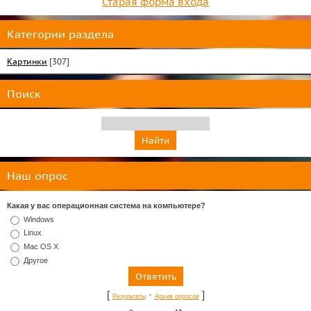
Старая форма входа
Категории раздела
Картинки
[307]
Поиск
Наш опрос
Какая у вас операционная система на компьютере?
Windows
Linux
Mac OS X
Другое
[
·
]
Результаты
Архив опросов