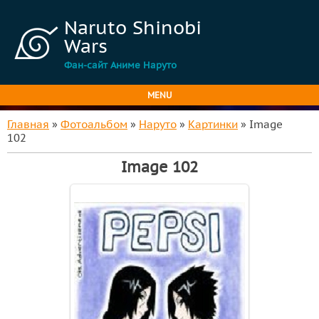
Naruto Shinobi
Wars
Фан-сайт Аниме Наруто
MENU
Главная
»
Фотоальбом
»
Наруто
»
Картинки
» Image
102
Image 102