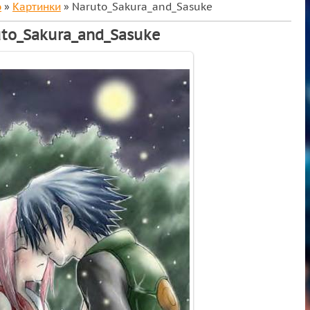
о
»
Картинки
» Naruto_Sakura_and_Sasuke
to_Sakura_and_Sasuke