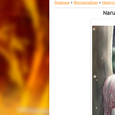
Главная
»
Фотоальбом
»
Нарут
Naru