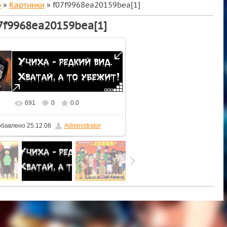
о
»
Картинки
» f07f9968ea20159bea[1]
7f9968ea20159bea[1]
691
0
0.0
обавлено
25.12.08
Administrator