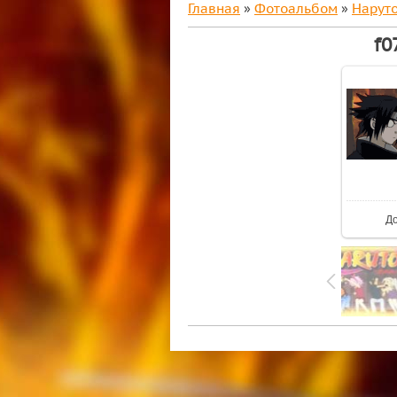
Главная
»
Фотоальбом
»
Нарут
f0
Д