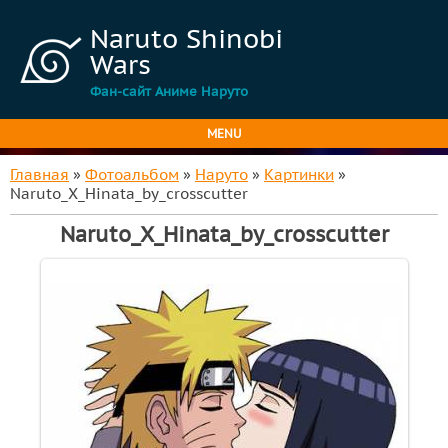
Naruto Shinobi
Wars
Фан-сайт Аниме Наруто
MENU
Главная
»
Фотоальбом
»
Наруто
»
Картинки
»
Naruto_X_Hinata_by_crosscutter
Naruto_X_Hinata_by_crosscutter