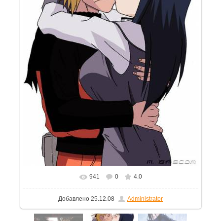
941
0
4.0
В реальном размере
429x600
/ 64.6Kb
Добавлено
25.12.08
Administrator