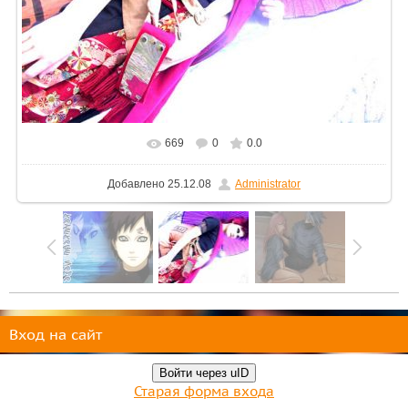
669
0
0.0
Добавлено
25.12.08
Administrator
Вход на сайт
Войти через uID
Старая форма входа