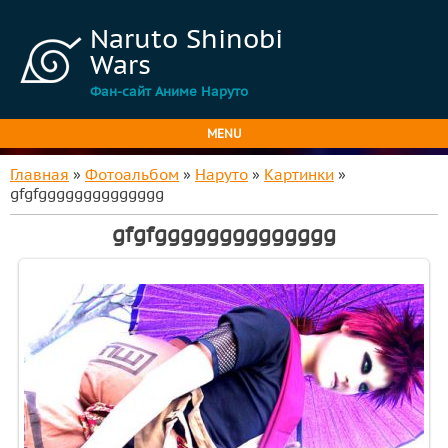
Naruto Shinobi
Wars
Фан-сайт Аниме Наруто
MENU
Главная
»
Фотоальбом
»
Наруто
»
Картинки
»
gfgfgggggggggggggg
gfgfgggggggggggggg