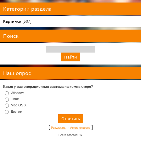
Категории раздела
Картинки
[307]
Поиск
Наш опрос
Какая у вас операционная система на компьютере?
Windows
Linux
Mac OS X
Другое
[
·
]
Результаты
Архив опросов
Всего ответов:
17