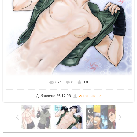
674
0
0.0
Добавлено
25.12.08
Administrator