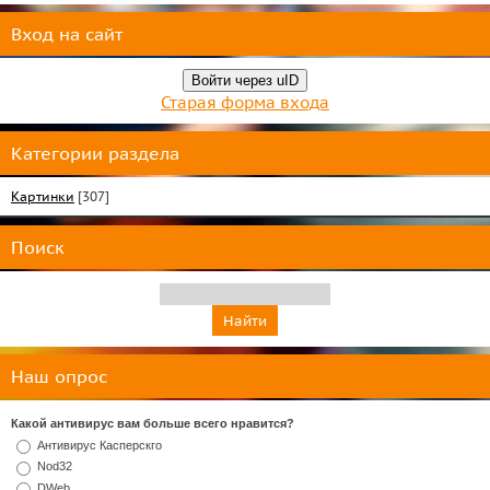
Вход на сайт
Войти через uID
Старая форма входа
Категории раздела
Картинки
[307]
Поиск
Наш опрос
Какой антивирус вам больше всего нравится?
Антивирус Касперскго
Nod32
DWeb