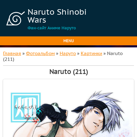
Naruto Shinobi
Wars
Фан-сайт Аниме Наруто
MENU
Главная
»
Фотоальбом
»
Наруто
»
Картинки
» Naruto
(211)
Naruto (211)