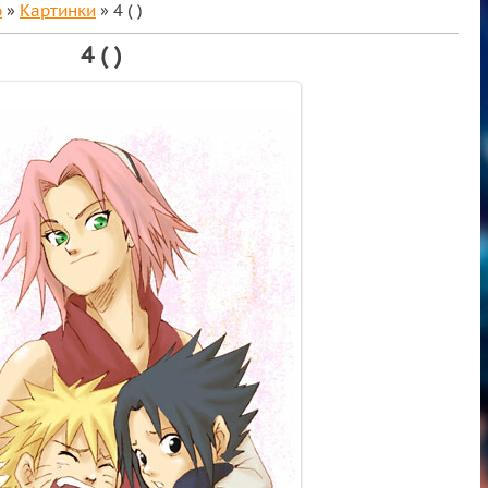
о
»
Картинки
» 4 ( )
4 ( )