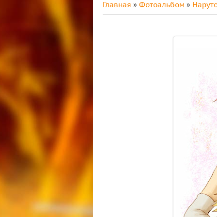
Главная
»
Фотоальбом
»
Нарут