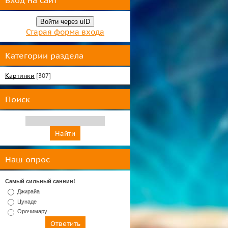
Вход на сайт
Войти через uID
Старая форма входа
Категории раздела
Картинки
[307]
Поиск
Наш опрос
Самый сильный саннин!
Джирайа
Цунаде
Орочимару