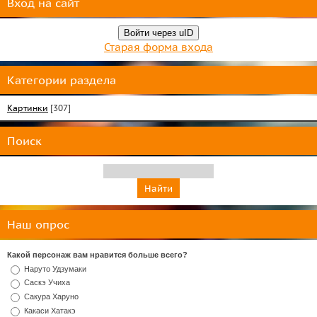
Вход на сайт
Войти через uID
Старая форма входа
Категории раздела
Картинки
[307]
Поиск
Наш опрос
Какой персонаж вам нравится больше всего?
Наруто Удзумаки
Саскэ Учиха
Сакура Харуно
Какаси Хатакэ