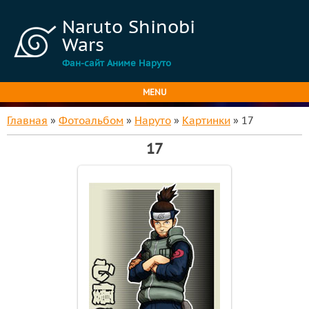
Naruto Shinobi
Wars
Фан-сайт Аниме Наруто
MENU
Главная
»
Фотоальбом
»
Наруто
»
Картинки
» 17
17