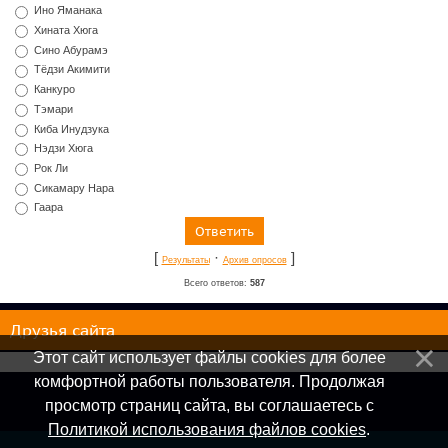
Ино Яманака
Хината Хюга
Сино Абурамэ
Тёдзи Акимити
Канкуро
Тэмари
Киба Инудзука
Нэдзи Хюга
Рок Ли
Сикамару Нара
Гаара
[
·
]
Результаты
Архив опросов
Всего ответов:
587
Друзья сайта
Этот сайт использует файлы cookies для более
комфортной работы пользователя. Продолжая
просмотр страниц сайта, вы соглашаетесь с
Политикой использования файлов cookies
.