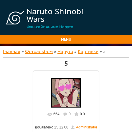
Naruto Shinobi
Wars
Фан-сайт Аниме Наруто
MENU
Главная
»
Фотоальбом
»
Наруто
»
Картинки
» 5
5
664
0
0.0
Добавлено
25.12.08
Administrator