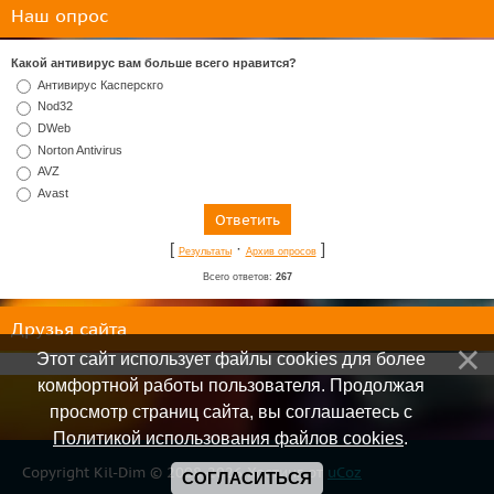
Наш опрос
Какой антивирус вам больше всего нравится?
Антивирус Касперскго
Nod32
DWeb
Norton Antivirus
AVZ
Avast
[
·
]
Результаты
Архив опросов
Всего ответов:
267
Друзья сайта
Этот сайт использует файлы cookies для более
комфортной работы пользователя. Продолжая
просмотр страниц сайта, вы соглашаетесь с
Политикой использования файлов cookies
.
Copyright Kil-Dim © 2008-2026
Хостинг от
uCoz
СОГЛАСИТЬСЯ