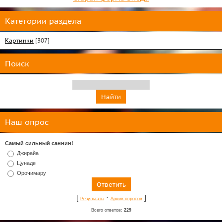
Категории раздела
Картинки
[307]
Поиск
Наш опрос
Самый сильный саннин!
Джирайа
Цунаде
Орочимару
[
·
]
Результаты
Архив опросов
Всего ответов:
229