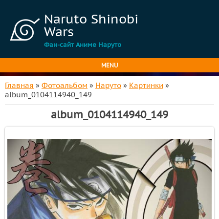
Naruto Shinobi
Wars
Фан-сайт Аниме Наруто
MENU
Главная
»
Фотоальбом
»
Наруто
»
Картинки
»
album_0104114940_149
album_0104114940_149