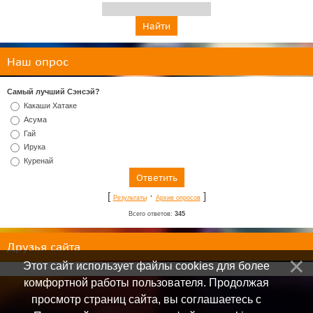
Наш опрос
Самый лучший Сэнсэй?
Какаши Хатаке
Асума
Гай
Ирука
Куренай
[
·
]
Результаты
Архив опросов
Всего ответов:
345
Друзья сайта
Этот сайт использует файлы cookies для более
комфортной работы пользователя. Продолжая
просмотр страниц сайта, вы соглашаетесь с