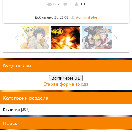
637
0
0.0
Добавлено
25.12.08
Administrator
Вход на сайт
Войти через uID
Старая форма входа
Категории раздела
Картинки
[307]
Поиск