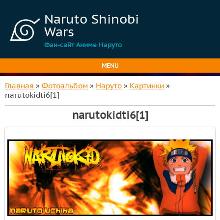
Naruto Shinobi
Wars
Фан-сайт Аниме Наруто
MENU
Главная
»
Фотоальбом
»
Наруто
»
Картинки
»
narutokidti6[1]
narutokidti6[1]