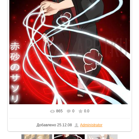
865
0
0.0
В реальном размере
467x600
/ 90.8Kb
Добавлено
25.12.08
Administrator