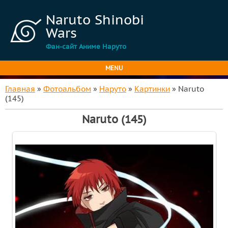
Naruto Shinobi
Wars
Фан-сайт Аниме Наруто
MENU
Главная
»
Фотоальбом
»
Наруто
»
Картинки
» Naruto
(145)
Naruto (145)