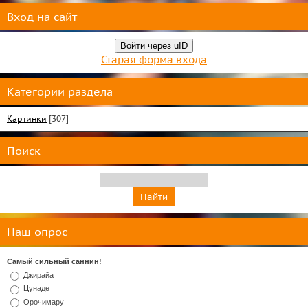
Вход на сайт
Войти через uID
Старая форма входа
Категории раздела
Картинки
[307]
Поиск
Наш опрос
Самый сильный саннин!
Джирайа
Цунаде
Орочимару