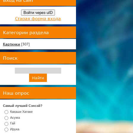
Вход на сайт
Войти через uID
Старая форма входа
Категории раздела
Картинки
[307]
Поиск
Наш опрос
Самый лучший Сэнсэй?
Какаши Хатаке
Асума
Гай
Ирука