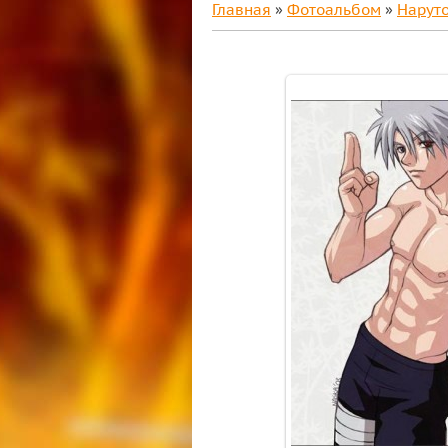
Главная
»
Фотоальбом
»
Нарут