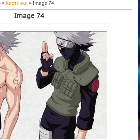
о
»
Картинки
» Image 74
Image 74