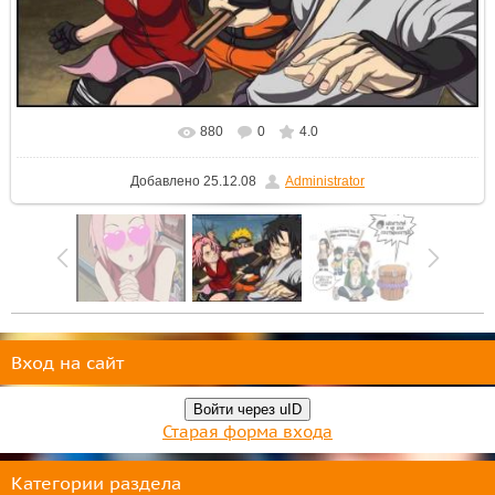
880
0
4.0
В реальном размере
699x467
/ 85.7Kb
Добавлено
25.12.08
Administrator
Вход на сайт
Войти через uID
Старая форма входа
Категории раздела