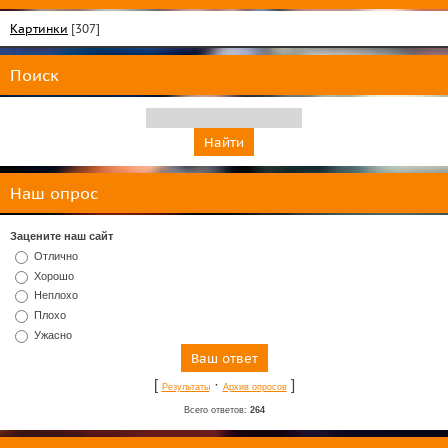
Картинки
[307]
Поиск
Наш опрос
Зацените наш сайт
Отлично
Хорошо
Неплохо
Плохо
Ужасно
[
·
]
Результаты
Архив опросов
Всего ответов:
264