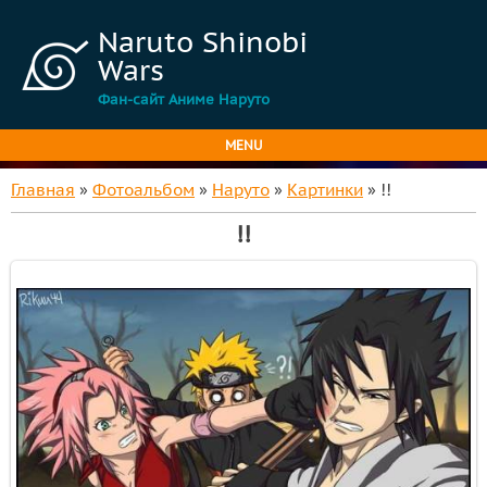
Naruto Shinobi
Wars
Фан-сайт Аниме Наруто
MENU
Главная
»
Фотоальбом
»
Наруто
»
Картинки
» !!
!!