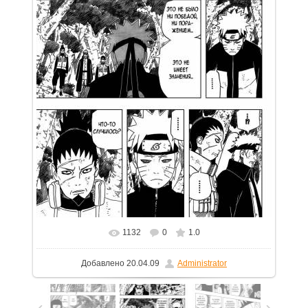
1132
0
1.0
В реальном размере
754x1100
/ 221.4Kb
Добавлено
20.04.09
Administrator