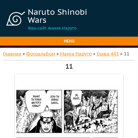
Naruto Shinobi
Wars
Фан-сайт Аниме Наруто
MENU
Главная
»
Фотоальбом
»
Манга Наруто
»
Глава 443
» 11
11