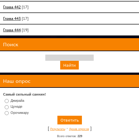
Глава 442
[17]
Глава 443
[17]
Глава 444
[19]
Поиск
Наш опрос
Самый сильный саннин!
Джирайа
Цунаде
Орочимару
[
·
]
Результаты
Архив опросов
Всего ответов:
229