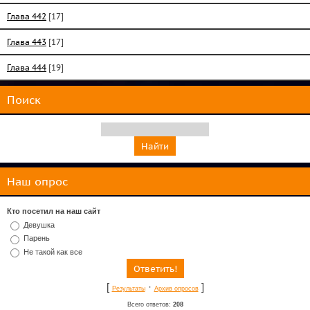
Глава 442
[17]
Глава 443
[17]
Глава 444
[19]
Поиск
Наш опрос
Кто посетил на наш сайт
Девушка
Парень
Не такой как все
[
·
]
Результаты
Архив опросов
Всего ответов:
208