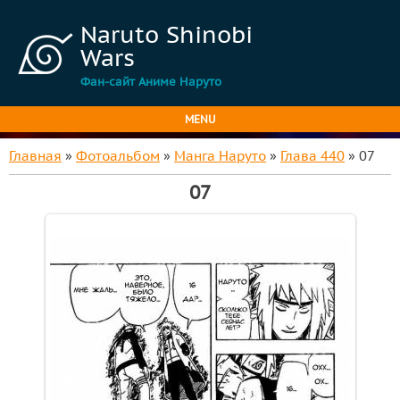
Naruto Shinobi
Wars
Фан-сайт Аниме Наруто
MENU
Главная
»
Фотоальбом
»
Манга Наруто
»
Глава 440
» 07
07