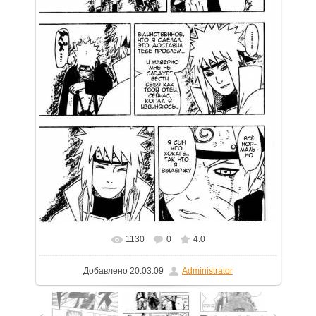
1130
0
4.0
В реальном размере
750x1111
/ 238.7Kb
Добавлено
20.03.09
Administrator