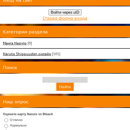
Войти через uID
Старая форма входа
Категории раздела
Манга Наруто
[0]
Naruto Shippuuden онлайн
[101]
Поиск
Наш опрос
Оцените карту Naruto vs Bleach
Отлично
Нормально