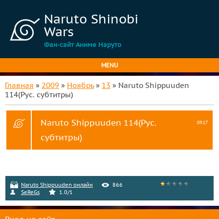
Naruto Shinobi
Wars
Фан-сайт Аниме Наруто
MENU
Главная
»
2009
»
Ноябрь
»
13
» Naruto Shippuuden
114(Рус. субтитры)
Naruto Shippuuden 114(Рус.
09:17
субтитры)
Naruto Shippuuden онлайн
866
SeReGs
1.0
/
1
Вход на сайт