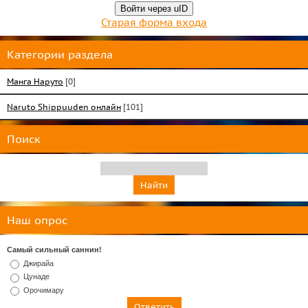
Войти через uID
Старая форма входа
Категории раздела
Манга Наруто
[0]
Naruto Shippuuden онлайн
[101]
Поиск
Наш опрос
Самый сильный саннин!
Джирайа
Цунаде
Орочимару