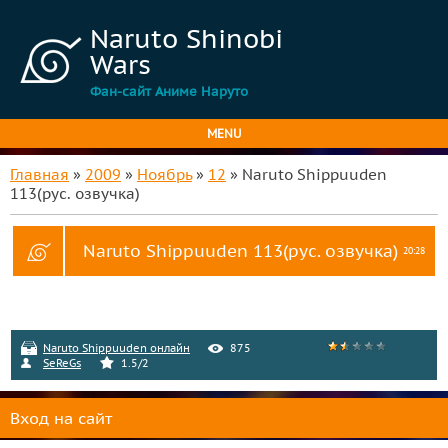
Naruto Shinobi
Wars
Фан-сайт Аниме Наруто
MENU
Главная
»
2009
»
Ноябрь
»
12
» Naruto Shippuuden
113(рус. озвучка)
Naruto Shippuuden 113(рус. озвучка)
20:28
Naruto Shippuuden онлайн
875
SeReGs
1.5
/
2
Вход на сайт