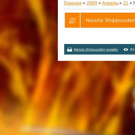
Главная
»
2009
»
Апрель
»
21
» 
Naruto Shippuuden
Naruto Shippuuden онлайн
85