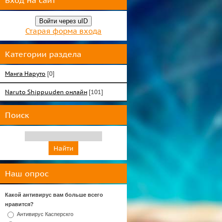
Вход на сайт
Войти через uID
Старая форма входа
Категории раздела
Манга Наруто
[0]
Naruto Shippuuden онлайн
[101]
Поиск
Наш опрос
Какой антивирус вам больше всего
нравится?
Антивирус Касперскго