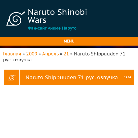
Naruto Shinobi
Wars
Фан-сайт Аниме Наруто
MENU
Главная
»
2009
»
Апрель
»
21
» Naruto Shippuuden 71
рус. озвучка
Naruto Shippuuden 71 рус. озвучка
14:14