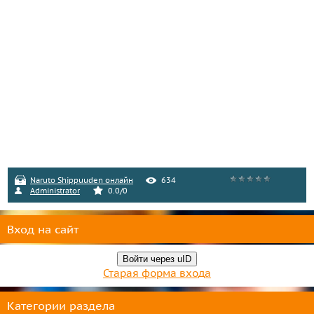
Naruto Shippuuden онлайн
634
Administrator
0.0
/
0
Вход на сайт
Войти через uID
Старая форма входа
Категории раздела