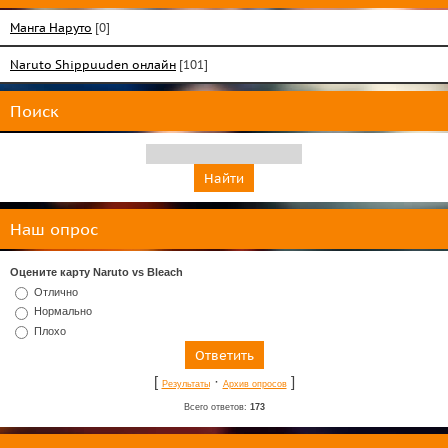
Манга Наруто
[0]
Naruto Shippuuden онлайн
[101]
Поиск
Наш опрос
Оцените карту Naruto vs Bleach
Отлично
Нормально
Плохо
[
·
]
Результаты
Архив опросов
Всего ответов:
173