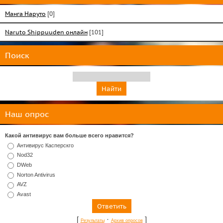
Манга Наруто
[0]
Naruto Shippuuden онлайн
[101]
Поиск
Наш опрос
Какой антивирус вам больше всего нравится?
Антивирус Касперскго
Nod32
DWeb
Norton Antivirus
AVZ
Avast
[
·
]
Результаты
Архив опросов