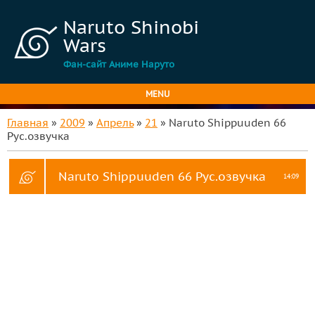
Naruto Shinobi
Wars
Фан-сайт Аниме Наруто
MENU
Главная
»
2009
»
Апрель
»
21
» Naruto Shippuuden 66
Рус.озвучка
Naruto Shippuuden 66 Рус.озвучка
14:09