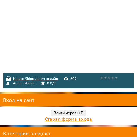
Naruto Shippuuden онлайн
602
Administrator
0.0
/
0
Вход на сайт
Войти через uID
Старая форма входа
Категории раздела