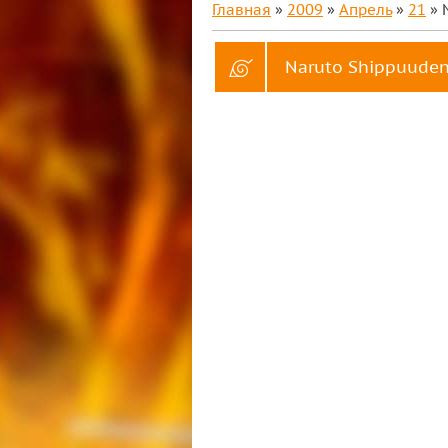
Главная
»
2009
»
Апрель
»
21
» 
Naruto Shippuuden