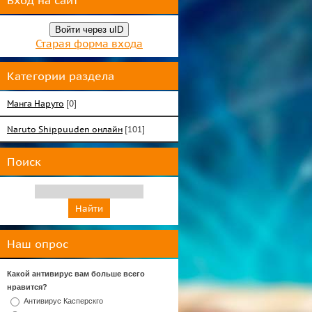
Вход на сайт
Войти через uID
Старая форма входа
Категории раздела
Манга Наруто
[0]
Naruto Shippuuden онлайн
[101]
Поиск
Наш опрос
Какой антивирус вам больше всего
нравится?
Антивирус Касперскго