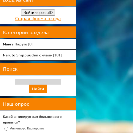
Вход на сайт
Войти через uID
Старая форма входа
Категории раздела
Манга Наруто
[0]
Naruto Shippuuden онлайн
[101]
Поиск
Наш опрос
Какой антивирус вам больше всего
нравится?
Антивирус Касперскго