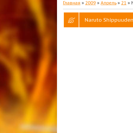
Главная
»
2009
»
Апрель
»
21
» 
Naruto Shippuuden 