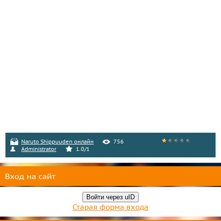
Naruto Shippuuden онлайн
756
Administrator
1.0
/
1
Вход на сайт
Войти через uID
Старая форма входа