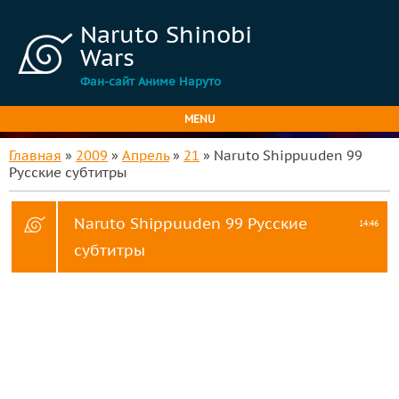
Naruto Shinobi
Wars
Фан-сайт Аниме Наруто
MENU
Главная
»
2009
»
Апрель
»
21
» Naruto Shippuuden 99
Русские субтитры
Naruto Shippuuden 99 Русские
14:46
субтитры