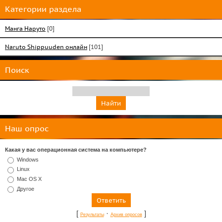
Категории раздела
Манга Наруто
[0]
Naruto Shippuuden онлайн
[101]
Поиск
Наш опрос
Какая у вас операционная система на компьютере?
Windows
Linux
Mac OS X
Другое
[
·
]
Результаты
Архив опросов