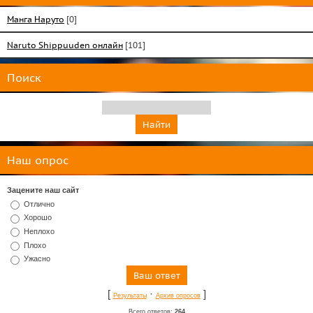
Манга Наруто
[0]
Naruto Shippuuden онлайн
[101]
Поиск
Наш опрос
Зацените наш сайт
Отлично
Хорошо
Неплохо
Плохо
Ужасно
[
·
]
Результаты
Архив опросов
Всего ответов:
264