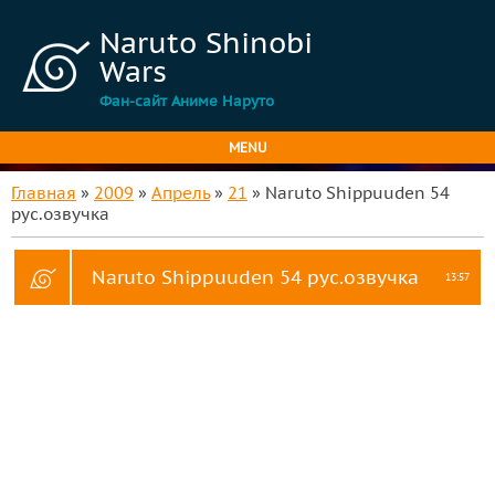
Naruto Shinobi
Wars
Фан-сайт Аниме Наруто
MENU
Главная
»
2009
»
Апрель
»
21
» Naruto Shippuuden 54
рус.озвучка
Naruto Shippuuden 54 рус.озвучка
13:57