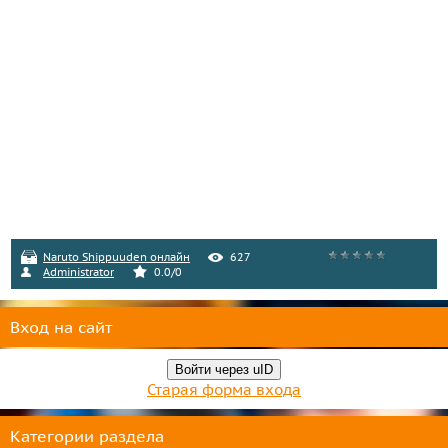
Naruto Shippuuden онлайн
627
Administrator
0.0
/
0
Вход на сайт
Войти через uID
Старая форма входа
Категории раздела